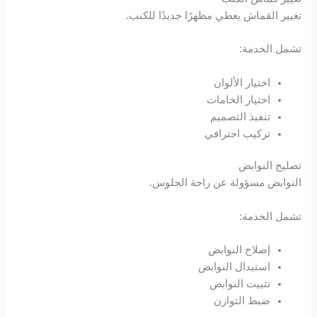
Masal oku
تغيير القماش يعطي مظهرًا جديدًا للكنب.
Hacklink Panel
تشمل الخدمة:
Hacklink Panel
اختيار الألوان
اختيار الخامات
Hacklink panel
تنفيذ التصميم
تركيب احترافي
Masal Oku
تصليح النوابض
Hacklink
النوابض مسؤولة عن راحة الجلوس.
Hacklink panel
تشمل الخدمة:
Hacklink panel
إصلاح النوابض
استبدال النوابض
Hacklink panel
تثبيت النوابض
ضبط التوازن
Hacklink