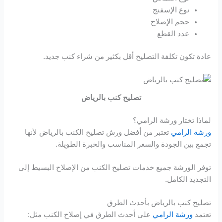
نوع الإسفنج
holiganbet
حجم الإصلاح
عدد القطع
holiganbet
عادة تكون تكلفة التصليح أقل بكثير من شراء كنب جديد.
holiganbet
fixbet
تصليح كنب بالرياض
jojobet
لماذا تختار ورشة الرامي؟
ورشة الرامي
تعتبر من أفضل ورش تصليح الكنب بالرياض لأنها
holiganbet
تجمع بين الجودة والسعر المناسب والخبرة الطويلة.
jojobet
توفر الورشة جميع خدمات تصليح الكنب من الإصلاح البسيط إلى
التجديد الكامل.
betpark
تصليح كنب بالرياض بأحدث الطرق
jojobet giriş
تعتمد
ورشة الرامي
على أحدث الطرق في إصلاح الكنب مثل: