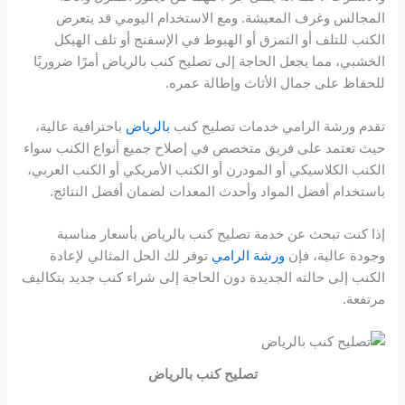
Hacklink panel
المجالس وغرف المعيشة. ومع الاستخدام اليومي قد يتعرض
الكنب للتلف أو التمزق أو الهبوط في الإسفنج أو تلف الهيكل
Hacklink panel
الخشبي، مما يجعل الحاجة إلى تصليح كنب بالرياض أمرًا ضروريًا
للحفاظ على جمال الأثاث وإطالة عمره.
Hacklink panel
تقدم ورشة الرامي خدمات تصليح كنب
بالرياض
باحترافية عالية،
Hacklink panel
حيث تعتمد على فريق متخصص في إصلاح جميع أنواع الكنب سواء
الكنب الكلاسيكي أو المودرن أو الكنب الأمريكي أو الكنب العربي،
Hacklink panel
باستخدام أفضل المواد وأحدث المعدات لضمان أفضل النتائج.
Hacklink panel
إذا كنت تبحث عن خدمة تصليح كنب بالرياض بأسعار مناسبة
وجودة عالية، فإن
ورشة الرامي
توفر لك الحل المثالي لإعادة
Hacklink panel
الكنب إلى حالته الجديدة دون الحاجة إلى شراء كنب جديد بتكاليف
مرتفعة.
Hacklink panel
Hacklink panel
تصليح كنب بالرياض