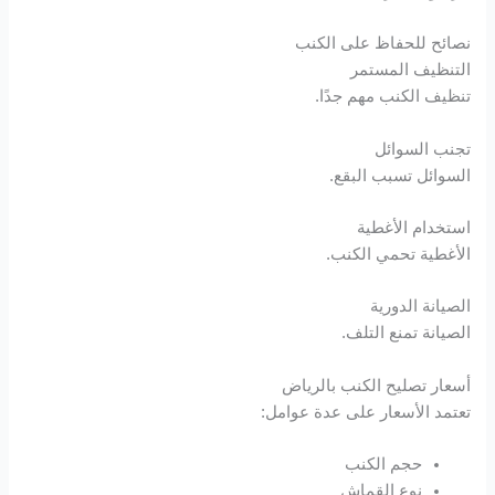
Free Online Webmaster Tools
نصائح للحفاظ على الكنب
التنظيف المستمر
porno
تنظيف الكنب مهم جدًا.
pasacasino
تجنب السوائل
السوائل تسبب البقع.
pulibet
استخدام الأغطية
الأغطية تحمي الكنب.
casibom
الصيانة الدورية
Hacking Forum
الصيانة تمنع التلف.
betpark giriş
أسعار تصليح الكنب بالرياض
تعتمد الأسعار على عدة عوامل:
sapanca escort
حجم الكنب
marsbahis
نوع القماش