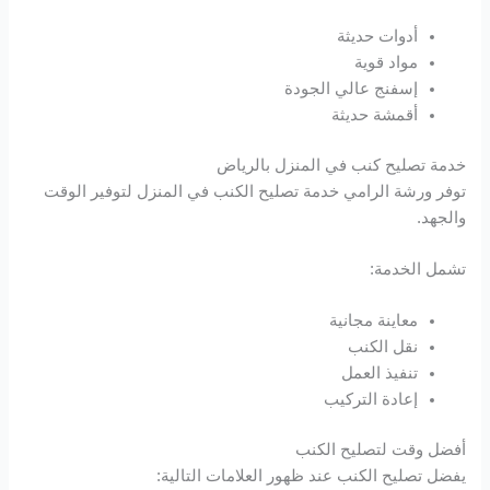
holiganbet
أدوات حديثة
مواد قوية
grandpashabet
إسفنج عالي الجودة
أقمشة حديثة
jojobet
خدمة تصليح كنب في المنزل بالرياض
توفر ورشة الرامي خدمة تصليح الكنب في المنزل لتوفير الوقت
jojobet
والجهد.
holiganbet
تشمل الخدمة:
Hacklink Panel
معاينة مجانية
نقل الكنب
1xbet
تنفيذ العمل
إعادة التركيب
أفضل وقت لتصليح الكنب
يفضل تصليح الكنب عند ظهور العلامات التالية: