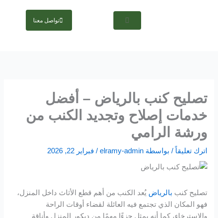
خطي
Hacklink panel
لى
تواصل معنا
لمحتوى
Hacklink panel
Backlink paketleri
Hacklink
تصليح كنب بالرياض – أفضل
Hacklink
خدمات إصلاح وتجديد الكنب من
Hacklink
ورشة الرامي
Hacklink
اترك تعليقاً
/ بواسطة
elramy-admin
/
فبراير 22, 2026
Hacklink panel
تصليح كنب
بالرياض
يُعد الكنب من أهم قطع الأثاث داخل المنزل،
Hacklink panel
فهو المكان الذي تجتمع فيه العائلة لقضاء أوقات الراحة
والاسترخاء، كما أنه يمثل جزءًا مهمًا من ديكور المنزل وأناقة