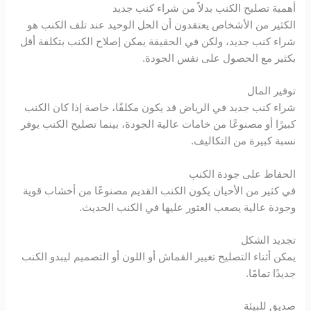
Hacklink panel
أهمية تصليح الكنب بدلاً من شراء كنب جديد
الكثير من الأشخاص يعتقدون أن الحل الوحيد عند تلف الكنب هو
Hacklink panel
شراء كنب جديد، ولكن في الحقيقة يمكن إصلاح الكنب بتكلفة أقل
بكثير مع الحصول على نفس الجودة.
Hacklink satın al
توفير المال
شراء كنب جديد في الرياض قد يكون مكلفًا، خاصة إذا كان الكنب
Hacklink panel
كبيرًا أو مصنوعًا من خامات عالية الجودة، بينما تصليح الكنب يوفر
نسبة كبيرة من التكاليف.
Hacklink panel
الحفاظ على جودة الكنب
Hacklink panel
في كثير من الأحيان يكون الكنب القديم مصنوعًا من أخشاب قوية
وجودة عالية يصعب العثور عليها في الكنب الحديث.
Hacklink panel
تجديد الشكل
Hacklink panel
يمكن أثناء التصليح تغيير القماش أو اللون أو التصميم ليبدو الكنب
جديدًا تمامًا.
Hacklink panel
صديق للبيئة