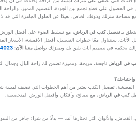
ع الأثاث التي تضفي على منزلك لمسة من الراحة والأناقة في آن واحد
ين في الحصول على قطع تجمع بين الجودة، التصميم المميز، والراحة ا
مع مساحة منزلك وذوقك الخاص، بعيدًا عن الحلول الجاهزة التي قد لا ت
تعلق بـ
تفصيل كنب في الرياض
، مع تسليط الضوء على أفضل الورش 
ل الأثاث. سنتناول معًا خطوات التفصيل، أفضل الأقمشة، الأسعار الم
الك بحكمة في تصميم أثاث يليق بك وبمنزلك
تواصل معنا الآن:
4023+
ب في الرياض
ناجحة، مريحة، ومميزة تضمن لك راحة البال وجمال ال
واحتياجك؟
رفة المعيشة، تفصيل الكنب يعتبر من أهم الخطوات التي تضيف لمسة ش
ل كنب في الرياض
، مع نصائح، وأفكار، وأفضل الورش المتخصصة.
قماش، والألوان التي تختارها أنت — بدلًا من شراء جاهز من السو