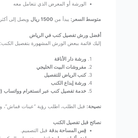
Hacklink panel
الورشة أو المعرض الذي تتعامل معه
Hacklink panel
متوسط السعر:
يبدأ من
1500 ريال
ويصل إلى أكث
Hacklink panel
أفضل ورش تفصيل كنب في الرياض
إليك قائمة ببعض الورش المشهورة بتفصيل الكنب:
Hacklink panel
ورشة دار الأناقة
مفروشات البيت الخليجي
Hacklink panel
كنب الرياض للتفصيل
ورشة إبداع الكنب
Hacklink panel
خدمة تفصيل كنب عبر انستغرام وواتساب (ت
Hacklink panel
نصيحة:
قبل الطلب، اطلب رؤية “عينات قماش”، و
Illuminati
نصائح قبل تفصيل الكنب
قِس المساحة بدقة
قبل التصميم.
Hacklink