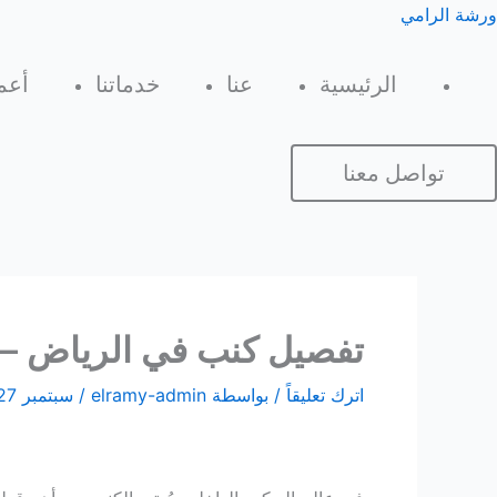
خطي
لقائمة
ورشة الرامي
Hacklink panel
لى
لمحتوى
Hacklink panel
الرئيسية
عنا
خدماتنا
أعما
Backlink paketleri
تواصل معنا
Hacklink
Hacklink
Hacklink
تفصيل كنب في الرياض – 
Hacklink
اترك تعليقاً
/ بواسطة
elramy-admin
/
سبتمبر 27, 2025
Hacklink panel
Hacklink panel