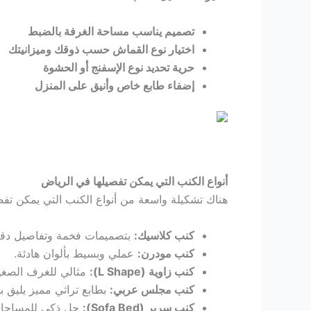
Hacklink panel
تصميم يناسب مساحة الغرفة بالضبط
اختيار نوع القماش حسب ذوقك وميزانيتك
Hacklink panel
حرية تحديد نوع الإسفنج أو الحشوة
إضفاء طابع خاص وأنيق على المنزل
Hacklink panel
Hacklink satın al
Hacklink panel
أنواع الكنب التي يمكن تفصيلها في الرياض
هناك تشكيلة واسعة من أنواع الكنب التي يمكن تفصي
Hacklink panel
كنب كلاسيك:
بتصميمات فخمة وتفاصيل دقي
Hacklink panel
كنب مودرن:
عملي وبسيط بألوان هادئة.
كنب زاوية (L Shape):
مثالي للغرف الصغيرة
Hacklink panel
كنب مجلس عربي:
بطابع تراثي مميز يليق ب
كنب سرير (Sofa Bed):
حل ذكي للمساحات