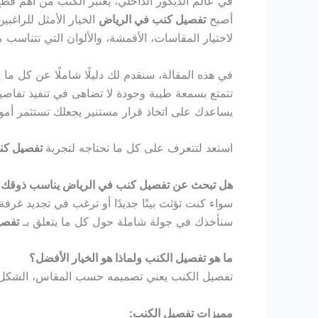
في عالم الديكور الداخلي، يُعتبر الكنب من أهم قط
أصبح
تفصيل كنب في الرياض
الخيار الأمثل للراغب
Hacklink panel
لاختيار المقاسات، الأقمشة، والألوان التي تتناسب 
في هذه المقالة، سنقدم لك دليلًا شاملًا عن كل ما ي
Hacklink panel
تتمتع بسمعة طيبة وجودة لا تضاهى في تنفيذ تفاصي
يساعدك على اتخاذ قرار مستنير يجعلك تستثمر أمو
Hacklink panel
استعد لتتعرف على كل ما تحتاجه لتجربة
تفصيل كن
Hacklink panel
هل تبحث عن تفصيل كنب في الرياض يناسب ذوقك 
Hacklink panel
سواء كنت تؤثث بيتًا جديدًا أو ترغب في تجديد غ
سنأخذك في جولة شاملة حول كل ما يتعلق بـ
تفصي
Hacklink panel
ما هو تفصيل الكنب ولماذا هو الخيار الأفضل؟
Hacklink panel
تفصيل الكنب يعني تصميمه حسب المقاس، الشكل، ال
Hacklink panel
مميزات تفصيل الكنب: