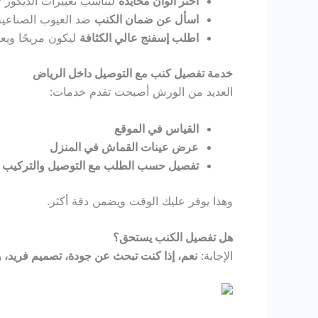
اختر ألوان محايدة
لتناسب تغييرات الديكور لا
اسأل عن ضمان الكنب
ضد العيوب الصناعية
Hacklink Panel
اطلب إسفنج عالي الكثافة
ليكون مريحًا وي
Hacklink
خدمة تفصيل كنب مع التوصيل داخل الرياض
العديد من الورش أصبحت تقدم خدمات:
Hacklink Panel
القياس في الموقع
Masal oku
عرض عينات القماش في المنزل
تفصيل حسب الطلب مع التوصيل والتركيب
Hacklink Panel
وهذا يوفر عليك الوقت ويضمن دقة أكثر.
Hacklink Panel
هل تفصيل الكنب يستحق؟
الإجابة:
نعم، إذا كنت تبحث عن جودة، تصميم فريد، و
Hacklink panel
Masal Oku