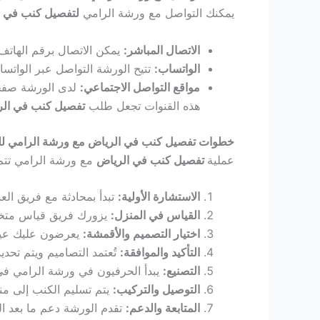
Hacklink panel
يمكنك التواصل مع ورشة الرامي
لتفصيل كنب في ا
Hacklink
الاتصال المباشر:
يمكن الاتصال برقم الهاتف
الواتساب:
تتيح الورشة التواصل عبر الوات
Hacklink
مواقع التواصل الاجتماعي:
لدى الورشة صفحات
هذه القنوات تجعل طلب
تفصيل كنب في ال
Buy Hacklink
خطوات تفصيل كنب في الرياض مع ورشة الرامي للت
عملية
تفصيل كنب في الرياض
مع ورشة الرامي تتم
Hacklink
الاستشارة الأولية:
تبدأ بمحادثة مع فريق العم
Hacklink satın al
القياس في المنزل:
يزورك فريق قياس متخصص
اختيار التصميم والأقمشة:
يعرضون عليك عينا
Hacklink panel
التأكيد والموافقة:
تُعتمد التصاميم ويتم تحديد
التصنيع:
يبدأ الحرفيون في ورشة الرامي في
Hacklink panel
التوصيل والتركيب:
يتم تسليم الكنب إلى من
المتابعة والدعم:
تقدم الورشة دعم ما بعد ال
Hacklink panel