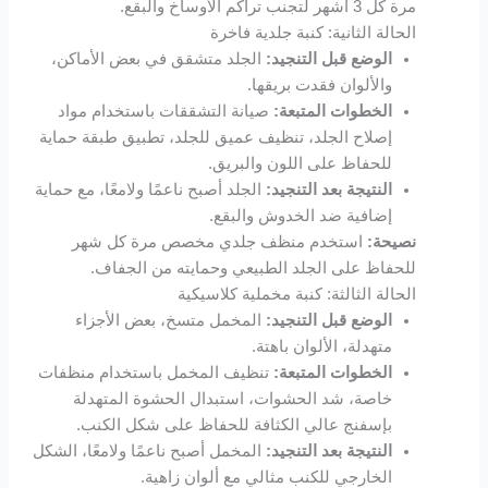
مرة كل 3 أشهر لتجنب تراكم الأوساخ والبقع.
الحالة الثانية: كنبة جلدية فاخرة
jojobet
الوضع قبل التنجيد:
الجلد متشقق في بعض الأماكن،
والألوان فقدت بريقها.
vdcasino
الخطوات المتبعة:
صيانة التشققات باستخدام مواد
إصلاح الجلد، تنظيف عميق للجلد، تطبيق طبقة حماية
Free Online Webmaster Tools
للحفاظ على اللون والبريق.
النتيجة بعد التنجيد:
الجلد أصبح ناعمًا ولامعًا، مع حماية
porno
إضافية ضد الخدوش والبقع.
نصيحة:
استخدم منظف جلدي مخصص مرة كل شهر
pasacasino
للحفاظ على الجلد الطبيعي وحمايته من الجفاف.
الحالة الثالثة: كنبة مخملية كلاسيكية
pulibet
الوضع قبل التنجيد:
المخمل متسخ، بعض الأجزاء
متهدلة، الألوان باهتة.
casibom
الخطوات المتبعة:
تنظيف المخمل باستخدام منظفات
خاصة، شد الحشوات، استبدال الحشوة المتهدلة
Hacking Forum
بإسفنج عالي الكثافة للحفاظ على شكل الكنب.
النتيجة بعد التنجيد:
المخمل أصبح ناعمًا ولامعًا، الشكل
betpark giriş
الخارجي للكنب مثالي مع ألوان زاهية.