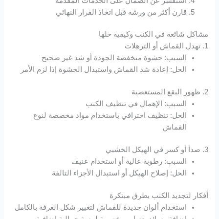
استفسر عن الضمان على الخدمات المقدمة
قارن أكثر من ورشة قبل اتخاذ القرار النهائي
Hacklink satın al
مشاكل شائعة في الكنب وكيفية حلها
Hacklink
1. تهدل القماش أو الترهلات
السبب: حشوة منخفضة الجودة أو شد غير صحيح
Hacklink Panel
الحل: إعادة شد القماش واستبدال الحشوة إذا لزم الأمر
unblocked games
2. ظهور البقع المستعصية
السبب: الإهمال في تنظيف الكنب
الحل: تنظيف احترافي باستخدام مواد مخصصة لنوع
Hacklink Panel
القماش
Hacklink Panel
3. صدأ أو كسر في الهيكل الخشبي
السبب: رطوبة عالية أو استخدام عنيف
Hacklink Panel
الحل: إصلاح الهيكل أو استبدال الأجزاء التالفة
Hacklink Panel
أفكار لتجديد الكنب بطرق مبتكرة
استخدام ألوان جديدة للقماش لتغيير شكل الغرفة بالكامل
Hacklink Panel