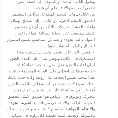
ويحول الكنب الباهت أو المتهدل إلى قطعة مميزة
تضفي الفخامة والأناقة على أي غرفة.
من خلال خدمات التنجيد المتنوعة، بدءًا من التنظيف
العميق، التنجيد الجزئي أو الكامل، إلى تصليح الهيكل
وإعادة الحشوات، يمكنك التأكد من أن كل جزء من
كنبتك سيحصل على العناية المثالية. كما أن اختيار
المواد عالية الجودة والقماش المناسب يضمن استمرار
الجمال والراحة لسنوات طويلة.
لا يقتصر الأمر على الشكل فقط، بل يشمل حماية
استثمارك في الأثاث، وتوفير المال على المدى الطويل،
إذ أن إعادة التنجيد تحل محل الحاجة لشراء كنبات
جديدة تمامًا. إضافة إلى ذلك، العناية المنتظمة بالكنب
بعد التنجيد تضمن الحفاظ على رونقه وكأنه جديد دائمًا.
لذلك، سواء كنت تبحث عن لمسة فاخرة للكنب القديم
أو ترغب في صيانة كنباتك الحديثة، فإن اختيار منجد
محترف وموثوق في الرياض هو الطريق الأمثل لتحقيق
الجودة، الراحة، والأناقة في منزلك. مع
الخبرة، الجودة،
والالتزام بالمواعيد
، سيصبح كنبتك مصدر فخر وراحة لك
ولأسرتك، ويضيف قيمة حقيقية لكل زاوية في منزلك.