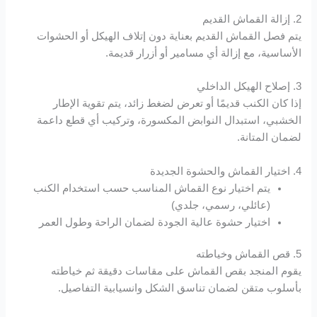
2. إزالة القماش القديم
Hacklink panel
يتم فصل القماش القديم بعناية دون إتلاف الهيكل أو الحشوات
الأساسية، مع إزالة أي مسامير أو أزرار قديمة.
Hacklink panel
3. إصلاح الهيكل الداخلي
Hacklink panel
إذا كان الكنب قديمًا أو تعرض لضغط زائد، يتم تقوية الإطار
الخشبي، استبدال النوابض المكسورة، وتركيب أي قطع داعمة
لضمان المتانة.
Hacklink panel
4. اختيار القماش والحشوة الجديدة
Hacklink panel
يتم اختيار نوع القماش المناسب حسب استخدام الكنب
(عائلي، رسمي، جلدي)
Hacklink panel
اختيار حشوة عالية الجودة لضمان الراحة وطول العمر
Hacklink panel
5. قص القماش وخياطته
يقوم المنجد بقص القماش على مقاسات دقيقة ثم خياطته
Hacklink panel
بأسلوب متقن لضمان تناسق الشكل وانسيابية التفاصيل.
Hacklink panel