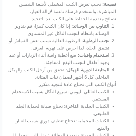
نصيحة:
تجنب تعرض الكنب المخملي لأشعة الشمس
sapanca escort
المباشرة، واستخدم فرشاة ناعمة لإزالة الغبار.
نصائح متقدمة للحفاظ على الكنب بعد التنجيد
marsbahis
التناوب بين الوسائد:
إذا كان الكنب كبيرًا، قم بتدوير
الوسائد بانتظام لتجنب التآكل غير المتساوي.
holiganbet
تجنب الرطوبة:
الرطوبة العالية تسبب تعفن القماش أو
تشقق الجلد، لذا احرص على تهوية الغرف.
holiganbet
استخدام واقيات:
ضع أغطية واقية أثناء الزيارات أو عند
وجود أطفال لتجنب البقع المفاجئة.
المتابعة الدورية للهيكل:
تحقق من أرجل الكنب والهيكل
holiganbet
الداخلي كل 6 أشهر لضمان ثبات المتانة.
أنواع الكنب التي تحتاج عادة لتنجيد متكرر
fixbet
الكنب العائلي اليومي: سريع التآكل بسبب الاستخدام
المستمر.
jojobet
الكنبات الجلدية الفاخرة: تحتاج صيانة لحماية الجلد
الطبيعي.
holiganbet
الكنبات المخملية: تحتاج تنظيف دوري بسبب الغبار
والبقع.
turboslot
الكنبات الحديثة متعددة الوظائف: مثل التي تتحول إلى