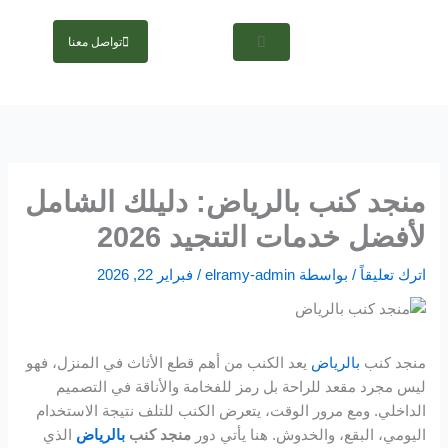
خطي
Hacklink panel
لى
تواصل معنا
لمحتوى
Hacklink panel
Backlink paketleri
Hacklink
منجد كنب بالرياض: دليلك الشامل
Hacklink
لأفضل خدمات التنجيد 2026
Hacklink
اترك تعليقاً
/ بواسطة
elramy-admin
/
فبراير 22, 2026
Hacklink
Hacklink panel
منجد كنب
بالرياض
يعد الكنب من أهم قطع الأثاث في المنزل، فهو
ليس مجرد مقعد للراحة بل رمز للفخامة والأناقة في التصميم
Hacklink panel
الداخلي. ومع مرور الوقت، يتعرض الكنب للتلف نتيجة الاستخدام
اليومي، البقع، والخدوش. هنا يأتي دور
منجد كنب
بالرياض
الذي