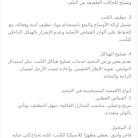
Hacklink panel
وتصلح للحالات الطفيفة من التلف.
Hacklink panel
3. تنظيف الكنب
تشمل إزالة الأوساخ والبقع باستخدام مواد تنظيف آمنة وفعالة، مع
الحفاظ على ألوان القماش الأصلية وعدم الإضرار بالهيكل الداخلي
Hacklink panel
للكنب.
Hacklink panel
4. تصليح الهياكل
تقدم بعض ورش التنجيد خدمات تصليح هياكل الكنب، مثل استبدال
Hacklink panel
النوابض، تقوية الإطار الخشبي، وإعادة تثبيت الأرجل لضمان
الراحة والمتانة.
Hacklink panel
أنواع الأقمشة المستخدمة في التنجيد
Hacklink panel
1. القماش القطني
مريح وعملي، مناسب للمنازل العائلية، سهل التنظيف، ويأتي
Hacklink panel
بألوان متعددة.
Hacklink panel
2. المخمل
فاخر وأنيق، يعطي مظهرًا كلاسيكيًا للكنب، لكنه يحتاج إلى عناية