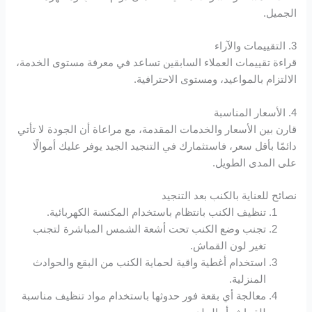
Masal oku
الجميل.
Hacklink Panel
3. التقييمات والآراء
قراءة تقييمات العملاء السابقين تساعد في معرفة مستوى الخدمة،
Hacklink Panel
الالتزام بالمواعيد، ومستوى الاحترافية.
Hacklink panel
4. الأسعار المناسبة
قارن بين الأسعار والخدمات المقدمة، مع مراعاة أن الجودة لا تأتي
Masal Oku
دائمًا بأقل سعر، فاستثمارك في التنجيد الجيد يوفر عليك أموالًا
على المدى الطويل.
Hacklink
نصائح للعناية بالكنب بعد التنجيد
Hacklink panel
تنظيف الكنب بانتظام باستخدام المكنسة الكهربائية.
تجنب وضع الكنب تحت أشعة الشمس المباشرة لتجنب
Hacklink panel
تغير لون القماش.
استخدام أغطية واقية لحماية الكنب من البقع والحوادث
Hacklink panel
المنزلية.
معالجة أي بقعة فور حدوثها باستخدام مواد تنظيف مناسبة
Hacklink