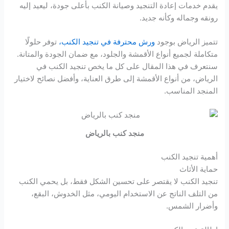
Hacklink panel
يقدم خدمات إعادة التنجيد وصيانة الكنب بأعلى جودة، ليعيد إليه
رونقه وجماله وكأنه جديد.
Hacklink panel
تتميز الرياض بوجود
ورش محترفة في تنجيد الكنب،
توفر حلولًا
متكاملة لجميع أنواع الأقمشة والجلود، مع ضمان الجودة والمتانة.
Hacklink panel
سنتعرف في هذا المقال على كل ما يخص تنجيد الكنب في
الرياض، من أنواع الأقمشة إلى طرق العناية، وأفضل نصائح لاختيار
Hacklink panel
المنجد المناسب.
Hacklink panel
Hacklink panel
منجد كنب بالرياض
أهمية تنجيد الكنب
Hacklink panel
حماية الأثاث
تنجيد الكنب لا يقتصر على تحسين الشكل فقط، بل يحمي الكنب
Hacklink panel
من التلف الناتج عن الاستخدام اليومي، مثل الخدوش، البقع،
وأضرار الشمس.
Hacklink panel