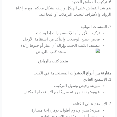
6. تركيب القماش الجديد
يتم شد القماش على الهيكل وربطه بشكل محكم، مع مراعاة
Hacklink panel
الزوايا والأطراف لتجنب الترهلات أو التجاعيد.
Hacklink panel
7. اللمسات النهائية
تركيب الأزرار أو الإكسسوارات إذا وجدت
Hacklink panel
فحص جميع الوصلات والتأكد من استقامة الأرجل
تنظيف الكنب الجديد وإزالة أي غبار أو خيوط زائدة
Hacklink panel
منجد كنب بالرياض
Hacklink panel
مقارنة بين أنواع الحشوات
المستخدمة في الكنب
Hacklink
1. الإسفنج العادي
ميزته: رخيص وسهل التركيب
Hacklink panel
عيوبه: يفقد مرونته سريعًا مع الاستخدام المكثف
Hacklink panel
2. الإسفنج عالي الكثافة
ميزته: متين ويدوم أطول، يوفر راحة ممتازة
Hacklink panel
عيوبه: أعلى سعرًا من الإسفنج العادي