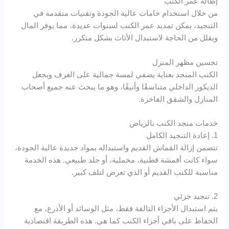
إطالة عمر الكنب
Hacklink panel
من خلال استخدام خامات عالية الجودة وتقنيات متقدمة في
التنجيد، يمكن تمديد عمر الكنب لسنوات عديدة، مما يوفر المال
Hacklink panel
ويقلل من الحاجة لاستبدال الأثاث بشكل متكرر.
Hacklink satın al
تحسين مظهر المنزل
الكنب المنجد بعناية يضفي لمسة جمالية على الغرف ويجعل
Hacklink panel
الديكور الداخلي متناسقًا وأنيقًا، وهو ما يبحث عنه جميع أصحاب
المنازل والشقق الفاخرة.
Hacklink panel
خدمات منجد الكنب بالرياض
Hacklink panel
1. إعادة التنجيد الكامل
تتضمن إزالة القماش القديم واستبداله بمواد جديدة عالية الجودة،
Hacklink panel
سواء كانت أقمشة قطنية، مخملية، أو جلد طبيعي. هذه الخدمة
مناسبة للكنب القديم أو الذي تعرض لتلف كبير.
Hacklink panel
2. تنجيد جزئي
Hacklink panel
يتم استبدال الأجزاء التالفة فقط، مثل الوسائد أو الأذرع، مع
الحفاظ على باقي أجزاء الكنب كما هي. هذه الطريقة اقتصادية