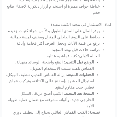
إضافة وسائد بتصاميم عصرية لمسة جمالية إضافية
خياطة حواف مميزة أو استخدام أزرار ديكورية لإضفاء طابع
Hacklink Panel
فخم
Hacklink Panel
لماذا الاستثمار في تنجيد الكنب مفيد؟
يوفر المال على المدى الطويل بدلاً من شراء كنبات جديدة
Hacklink Panel
يحافظ على الذوق الداخلي للمنزل ويضيف لمسة جمالية
يرفع من قيمة الأثاث ويجعل الغرف أكثر فخامة وأناقة
Hacklink panel
دراسة حالات قبل وبعد التنجيد
الحالة الأولى: كنبة قماشية عائلية
Hacklink panel
الوضع قبل التنجيد:
البقع واضحة، الوسائد متهدلة،
القماش باهت بسبب الاستخدام الطويل.
Hacklink panel
الخطوات المتبعة:
إزالة القماش القديم، تنظيف الهيكل،
استبدال الحشوة بإسفنج عالي الكثافة، وتركيب قماش
قطني جديد مقاوم للبقع.
Hacklink giriş
النتيجة بعد التنجيد:
الكنب أصبح مريحًا، الشكل
الخارجي جديد، وألوانه مشرقة، مع ضمان حماية طويلة
vdcasino
الأمد.
نصيحة:
الكنب القماش العائلي يحتاج إلى تنظيف دوري
deneme bonusu