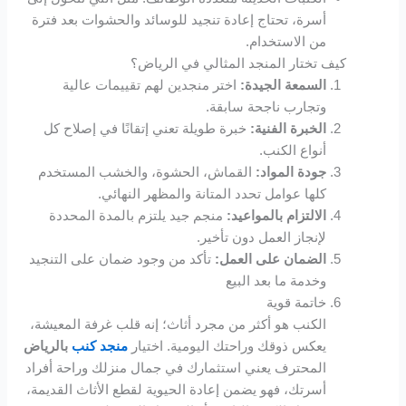
أسرة، تحتاج إعادة تنجيد للوسائد والحشوات بعد فترة
betpark
من الاستخدام.
كيف تختار المنجد المثالي في الرياض؟
jojobet giriş
السمعة الجيدة:
اختر منجدين لهم تقييمات عالية
وتجارب ناجحة سابقة.
holiganbet
الخبرة الفنية:
خبرة طويلة تعني إتقانًا في إصلاح كل
أنواع الكنب.
grandpashabet
جودة المواد:
القماش، الحشوة، والخشب المستخدم
كلها عوامل تحدد المتانة والمظهر النهائي.
holiganbet giriş
الالتزام بالمواعيد:
منجم جيد يلتزم بالمدة المحددة
لإنجاز العمل دون تأخير.
jojobet
الضمان على العمل:
تأكد من وجود ضمان على التنجيد
وخدمة ما بعد البيع
holiganbet
خاتمة قوية
الكنب هو أكثر من مجرد أثاث؛ إنه قلب غرفة المعيشة،
Hacklink Panel
يعكس ذوقك وراحتك اليومية. اختيار
منجد كنب
بالرياض
المحترف يعني استثمارك في جمال منزلك وراحة أفراد
1xbet
أسرتك، فهو يضمن إعادة الحيوية لقطع الأثاث القديمة،