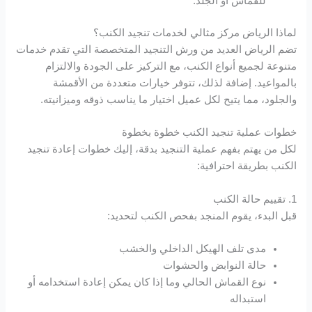
للقماش أو الجلد.
لماذا الرياض مركز مثالي لخدمات تنجيد الكنب؟
Hacklink
تضم الرياض العديد من ورش التنجيد المتخصصة التي تقدم خدمات
متنوعة لجميع أنواع الكنب، مع التركيز على الجودة والالتزام
Hacklink
بالمواعيد. إضافة لذلك، تتوفر خيارات متعددة من الأقمشة
والجلود، مما يتيح لكل عميل اختيار ما يناسب ذوقه وميزانيته.
Hacklink panel
خطوات عملية تنجيد الكنب خطوة بخطوة
Hacklink panel
لكل من يهتم بفهم عملية التنجيد بدقة، إليك خطوات إعادة تنجيد
الكنب بطريقة احترافية:
Hacklink
1. تقييم حالة الكنب
Hacklink
قبل البدء، يقوم المنجد بفحص الكنب لتحديد:
Buy Hacklink
مدى تلف الهيكل الداخلي والخشب
حالة النوابض والحشوات
Hacklink
نوع القماش الحالي وما إذا كان يمكن إعادة استخدامه أو
استبداله
Hacklink satın al